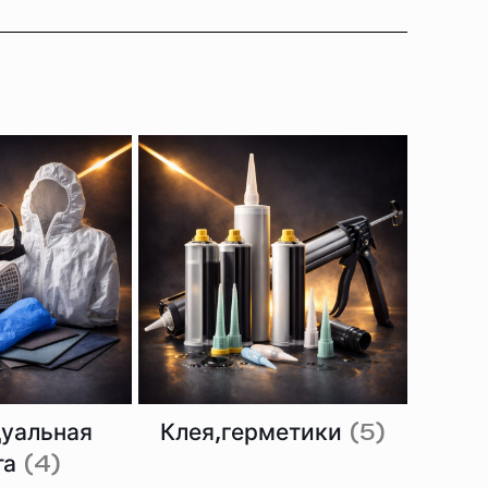
уальная
Клея,герметики
(5)
та
(4)