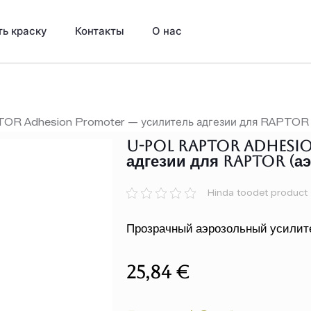
ть краску
Контакты
О нас
R Adhesion Promoter — усилитель адгезии для RAPTOR 
U-POL RAPTOR Adhesi
адгезии для RAPTOR (аэ
Hinda toodet product
Прозрачный аэрозольный усилите
25,84
€