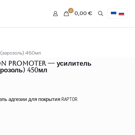
0
0,00
€
(аэрозоль) 450мл
on Promoter — усилитель
розоль) 450мл
ль адгезии для покрытия RAPTOR.