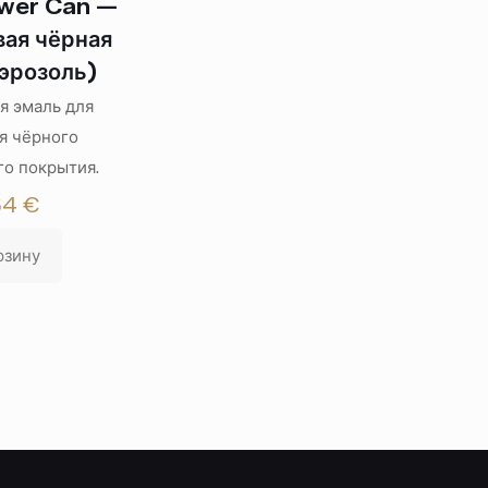
wer Can —
ая чёрная
эрозоль)
я эмаль для
я чёрного
о покрытия.
64
€
рзину