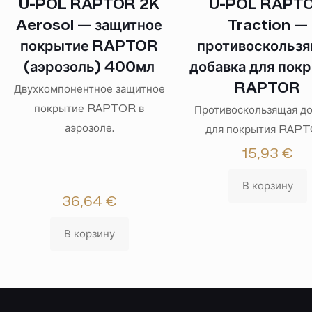
U-POL RAPTOR 2K
U-POL RAPT
Aerosol — защитное
Traction —
покрытие RAPTOR
противоскольз
(аэрозоль) 400мл
добавка для пок
RAPTOR
Двухкомпонентное защитное
покрытие RAPTOR в
Противоскользящая до
аэрозоле.
для покрытия RAPT
15,93
€
В корзину
36,64
€
В корзину