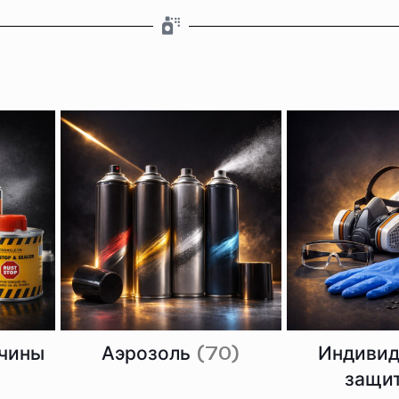
вчины
Аэрозоль
(70)
Индивид
защи