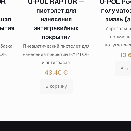
OR
U-POL RAPTOR —
U-POL Po
пистолет для
полуматов
ящая
нанесения
эмаль (а
рытия
антигравийных
Аэрозольна
покрытий
получени
полуматовог
бавка
Пневматический пистолет для
OR.
нанесения покрытий RAPTOR
13,
и антигравия.
В ко
43,40
€
В корзину