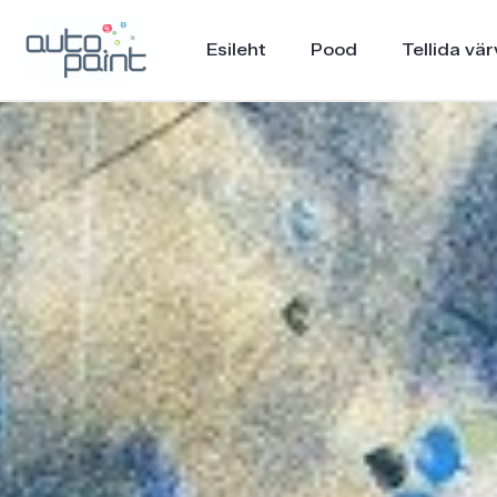
Esileht
Pood
Tellida vär