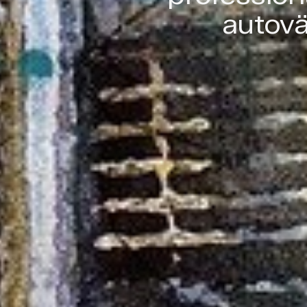
autovä