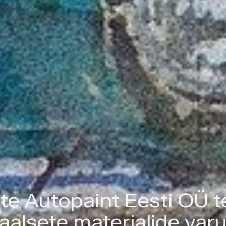
te Autopaint Eesti OÜ 
aalsete materjalide va