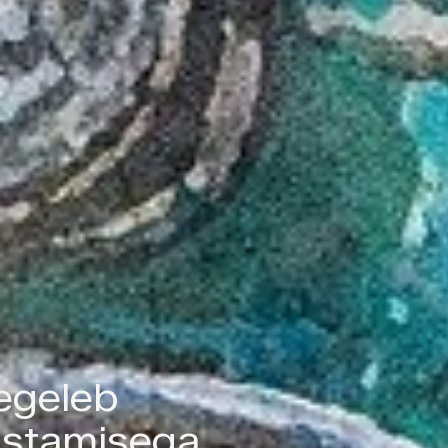
tegeleb
rustamisega